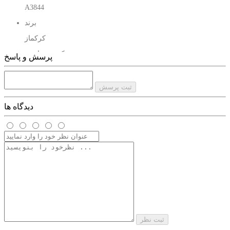
A3844
ماهیتابه های تک دسته
برند
کرکماز
کشور سازنده
پرسش و پاسخ
ترکیه
جنس
ثبت پرسش
سرامیک
دیدگاه ها
سایز
20 سانتی متر (20×4)
ظرفیت
1.1 لیتر
درپوش
ندارد
جنس دسته
ثبت نظر
باکالیت