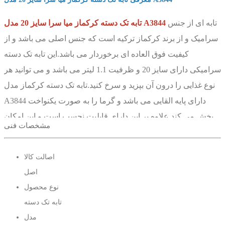
تابه ای از جنس
تابه تک دسته کرکماز میا سرا سایز 20 مدل A3844
سرامیک و از برند کرکماز ترکیه است که جنس اصلی می باشد و از
کیفیت فوق العاده ای برخوردار می باشد.این تابه تک دسته
سرامیکی دارای سایز 20 و ظرفیت 1.1 لیتر می باشد و می توانید هر
نوع غذایی را درون آن بپزید و سرخ کنید.تابه تک دسته کرکماز مدل
A3844 دارای پایه القایی می باشد و گرما را به صورت یکنواخت
پخش می کند.علاوه بر این دارای قابلیت نچسب است و این امکان
مشخصات فنی
استفاده کردن از آن را لذت بخش تر می کند.این تابه تک دسته
کرکماز درپوش ندارد اما دارای دسته ای بلند است که جابجا کردن
اصالت کالا
آن را بسیار راحت کرده است.تابه تک دسته کرکماز 3844 در برابر
اصل
خط و خش و ضربه مقاومت زیادی دارد و به راحتی آسیب نمی
نوع محصول
بیند.البته باز برای دوام زیاد نیاز به مراقبت دارد.
تابه تک دسته
مدل