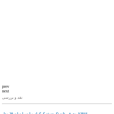
prev
next
نقد و بررسی
معرفی تابه تک دسته کرکماز میا سرا سایز 20 مدل A3844