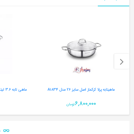
ماهیتابه پرلا کرکماز اصل سایز 26 مدل A1834
ماهی تابه 3.6 لیتری کرکماز KORKMAZ مدل 1904 ( اصلی)
6,800,000
تومان
ن