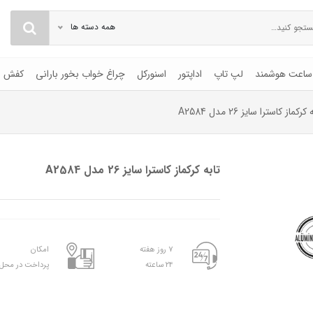
همه دسته ها
ساعت هوشمند
لپ تاپ
اداپتور
اسنورکل
چراغ خواب بخور بارانی
کفش
کرکماز کاسترا سایز 26 مدل A2584
تابه کرکماز کاسترا سایز 26 مدل A2584
۷ روز هفته
امکان
۲۴ ساعته
پرداخت در محل