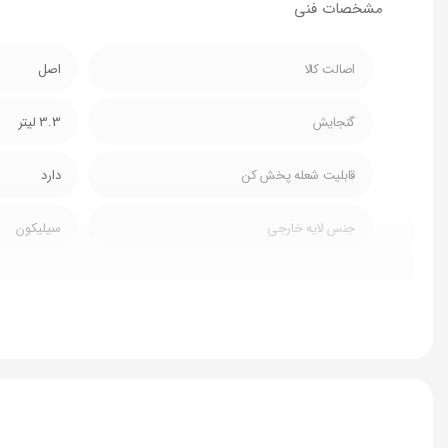
مشخصات فنی
اصالت کالا
اصل
گنجایش
3.3 لیتر
قابلیت شعله پخش کن
دارد
جنس لایه خارجی
سیلیکون
جنس لایه داخلی
گرانیت
سطح نچسب
دارد
جنس دستگیره درب
با کالیت
جنس درب
هم جنس بدن