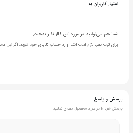
امتیاز کاربران به
جنس دستگیره
هم جنس بدن
رنگ دستگیره ها
مشکی
شما هم می‌توانید در مورد این کالا نظر بدهید.
برای ثبت نظر، لازم است ابتدا وارد حساب کاربری خود شوید. اگر این محص
جنس بدنه
الومینیوم
سایز
26
ساختار بدنه
گرانیتی
برند
Korkmaz
پرسش و پاسخ
مدل
A2584
پرسش خود را در مورد محصول مطرح نمایید
رنگ
مشکی