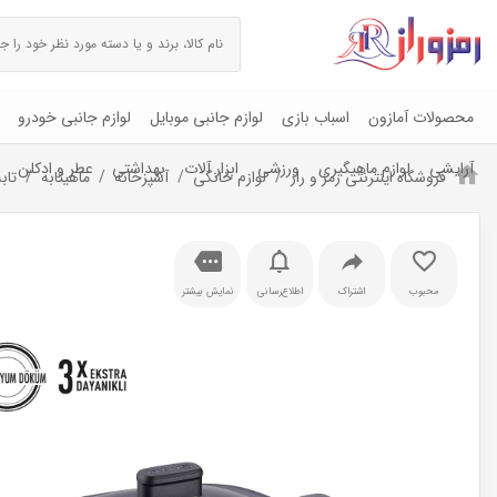
محصولات آمازون
اسباب بازی
لوازم جانبی موبایل
لوازم جانبی خودرو
آرایشی
لوازم ماهیگیری
ورزشی
ابزار آلات
بهداشتی
عطر و ادکلن
فروشگاه اینترنتی رمز و راز
لوازم خانگی
آشپزخانه
ماهیتابه
تابه 
محبوب
اشتراک
اطلاع‌رسانی
نمایش بیشتر