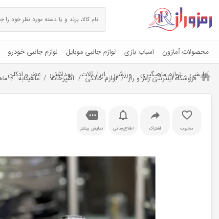
محصولات آمازون
اسباب بازی
لوازم جانبی موبایل
لوازم جانبی خودرو
آرایشی
لوازم ماهیگیری
ورزشی
ابزار آلات
بهداشتی
عطر و ادکلن
فروشگاه اینترنتی رمز و راز
لوازم خانگی
آشپزخانه
ماهیتابه
ماه
محبوب
اشتراک
اطلاع‌رسانی
نمایش بیشتر