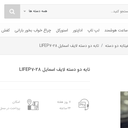
همه دسته ها
ساعت هوشمند
لپ تاپ
اداپتور
اسنورکل
چراغ خواب بخور بارانی
کفش
یتابه دو دسته
تابه دو دسته لایف اسمایل LIFEP7-28
تابه دو دسته لایف اسمایل LIFEP7-28
۷ روز هفته
امکان
۲۴ ساعته
پرداخت در محل