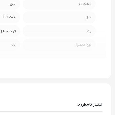
اصالت کالا
اصل
مدل
LIFEP7-28
برند
لایف اسمایل
نوع محصول
تابه
نوع تابه
دو دسته
جنس بدنه
گرانیت
سایز
28
ظرفیت
3.9 لیتر
امتیاز کاربران به
مقاومت در برابر خراشیدن
✔️