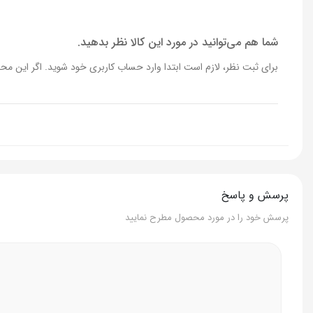
مقاومت در برابر حرارت
✔️
شما هم می‌توانید در مورد این کالا نظر بدهید.
برای ثبت نظر، لازم است ابتدا وارد حساب کاربری خود شوید. اگر این محص
قابلیت نچسب
✔️
مناسب برای
انواع اجاق گا
جنس دستگیره ها
گرانیت
جنس درپوش
شیشه
پرسش و پاسخ
جنس دستگیره درب
استیل ضد ز
پرسش خود را در مورد محصول مطرح نمایید