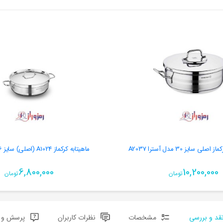
 سایز 30 مدل آسترا A2037
ماهیتابه کرکماز A1024 (اصلی) سایز 26 korkmaz
6,800,000
10,200,000
تومان
تومان
قد و بررسی
مشخصات
نظرات کاربران
پرسش و پ