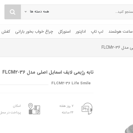
همه دسته ها
ساعت هوشمند
لپ تاپ
اداپتور
اسنورکل
چراغ خواب بخور بارانی
کفش
FLCM2-36
تابه رژیمی لایف اسمایل اصلی مدل FLCM2-36
FLCM2-36 Life Smile
۷ روز هفته
امکان
۲۴ ساعته
پرداخت در محل