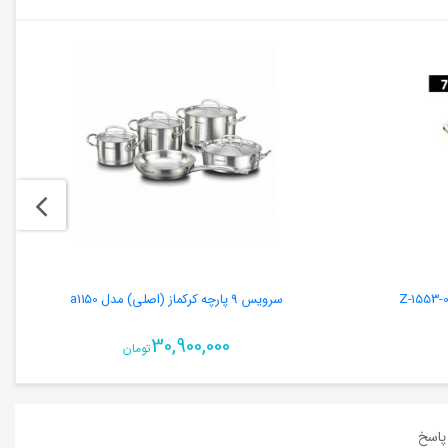
سرویس 9 پارچه کرکماز (اصلی) مدل a1150
30,900,000
تومان
اسخ