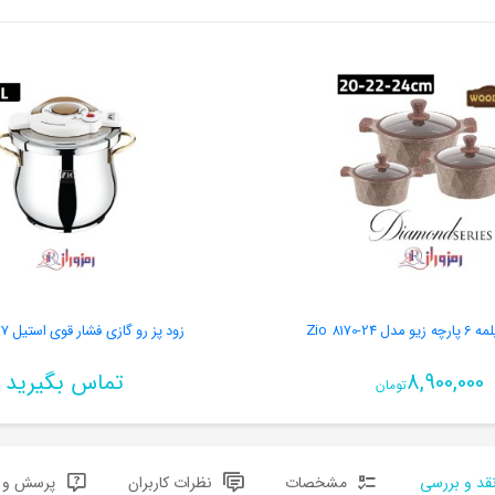
Zio 8170-24
زود پز رو گازی فشار قوی استیل Z-1553-07
8,900,000
تماس بگیرید
تومان
قد و بررسی
مشخصات
نظرات کاربران
پرسش و پ