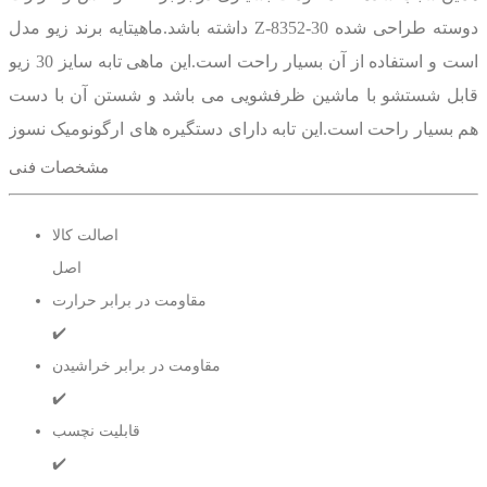
داشته باشد.ماهیتایه برند زیو مدل Z-8352-30 دوسته طراحی شده
است و استفاده از آن بسیار راحت است.این ماهی تابه سایز 30 زیو
قابل شستشو با ماشین ظرفشویی می باشد و شستن آن با دست
هم بسیار راحت است.این تابه دارای دستگیره های ارگونومیک نسوز
چوب هست که بسیار خوش دست طراحی شدند و به راحتی می
مشخصات فنی
توانید با استفاده از انها تابه را جا به جا کنید.درپوش این ماهیتابه
شیشه پیرکس می باشد که بسیار مقاوم است و حاشیه آن نیز با
اصالت کالا
سیلیکون احاطه شده است.دسته در پوش هم جنس دسته تابه است.
اصل
مقاومت در برابر حرارت
✔️
مشاهده سایر ماهیتابه های موجود در رمز و راز
مقاومت در برابر خراشیدن
✔️
قابلیت نچسب
ماهیتابه های سایز 30
✔️