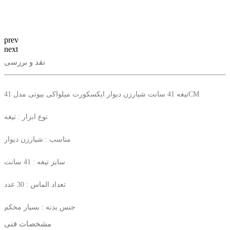
prev
next
نقد و بررسی
تیغه 41 سانت شیارزن دیوار ایکسکورت میلواکی بیوتی مدل 41CM
نوع ابزار : تیغه
مناسب : شیارزن دیوار
سایز تیغه : 41 سانت
تعداد الماس : 30 عدد
جنس بدنه : بسیار محکم
مشخصات فنی
مقاوم در برابر : فشار و زنگ زدگی