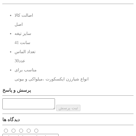
قابلیت برش : بتن . دیوار . اسفالت . سنگ
اصالت کالا
اصل
سایز تیغه
41 سانت
تعداد الماس
30عدد
مناسب برای
انواع شیارزن ایکسکورت ،میلواکی و بیوتی
پرسش و پاسخ
ثبت پرسش
دیدگاه ها