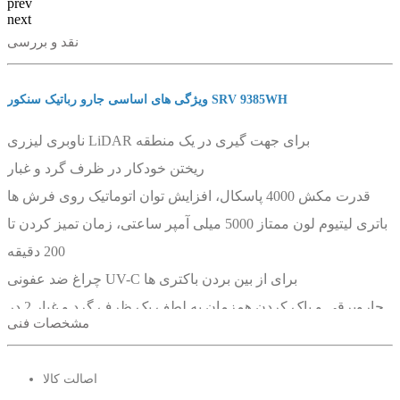
prev
next
نقد و بررسی
ویژگی های اساسی جارو رباتیک سنکور SRV 9385WH
ناوبری لیزری LiDAR برای جهت گیری در یک منطقه
ریختن خودکار در ظرف گرد و غبار
قدرت مکش 4000 پاسکال، افزایش توان اتوماتیک روی فرش ها
باتری لیتیوم لون ممتاز 5000 میلی آمپر ساعتی، زمان تمیز کردن تا
200 دقیقه
چراغ ضد عفونی UV-C برای از بین بردن باکتری ها
جاروبرقی و پاک کردن همزمان به لطف یک ظرف گرد و غبار 2 در
مشخصات فنی
1
سنسور TOF تمیز کردن دقیق در امتداد دیوارها را تضمین می کند
اصالت کالا
4 سطح قدرت مکش و 3 سطح شدت پاک کردن