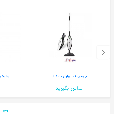
جارو ایستاده برلین BE-4040
جاروشارژی
تماس بگیرید
ن