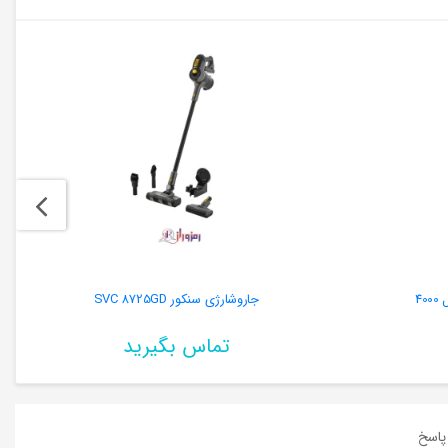
4
جاروشارژی سنکور SVC 8725GD
تماس بگیرید
اسخ