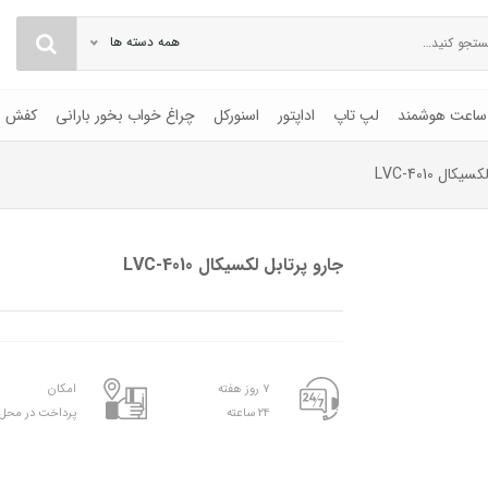
همه دسته ها
ساعت هوشمند
لپ تاپ
اداپتور
اسنورکل
چراغ خواب بخور بارانی
کفش
کال LVC-4010
جارو پرتابل لکسیکال LVC-4010
۷ روز هفته
امکان
۲۴ ساعته
پرداخت در محل