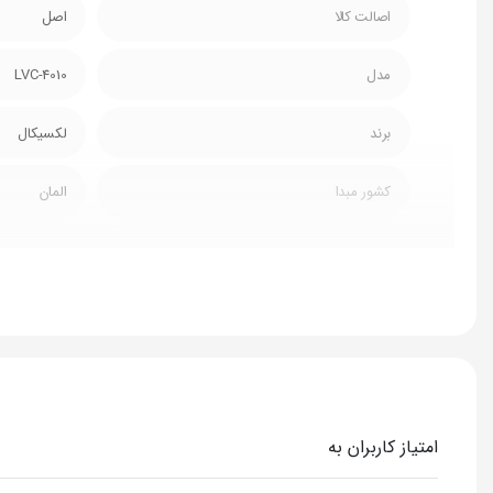
اصالت کالا
اصل
مدل
LVC-4010
برند
لکسیکال
کشور مبدا
المان
کشور مونتاژ
چین
نوع دستگاه
جارو شارژی 
توان
400 وات
طول عمر باتری
120 دقیقه
امتیاز کاربران به
زمان شارژ شدن
1 ساعت