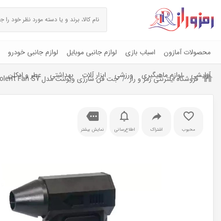
محصولات آمازون
اسباب بازی
لوازم جانبی موبایل
لوازم جانبی خودرو
آرایشی
لوازم ماهیگیری
ورزشی
ابزار آلات
بهداشتی
عطر و ادکلن
فروشگاه اینترنتی رمز و راز
جت فن شارژی ویولنت مدل Violent Fan S7
محبوب
اشتراک
اطلاع‌رسانی
نمایش بیشتر