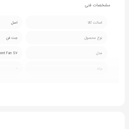
مشخصات فنی
اصالت کالا
اصل
نوع محصول
جت فن
مدل
lent Fan S7
برند
-
نوع باتری
باتری داخلی با ولتاژ
ظرفیت باتری
4000 میلی آمپر
نوع موتور
براشلس