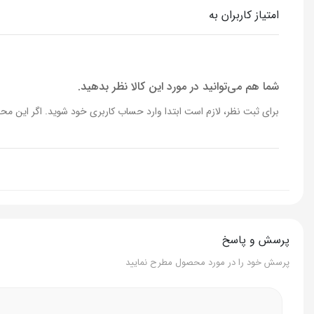
سرعت
130000 دور در دقیقه
امتیاز کاربران به
مدت زمان شارژ شدن
3 ساعت
مدت زمان شارژ دهی
در حال سرعت کم 4 ساعت و در حالت سر
شما هم می‌توانید در مورد این کالا نظر بدهید.
برای ثبت نظر، لازم است ابتدا وارد حساب کاربری خود شوید. اگر این محص
سرعت باد
52 متر بر ثانیه
نمایشگر شارژ باتری
دارد
نوع شارژر
Type-C
ولتاژ شارژ
5 ولت - 12 ولت
پرسش و پاسخ
ابعاد
134*80*34 میلی متر
پرسش خود را در مورد محصول مطرح نمایید
وزن
270 گرم