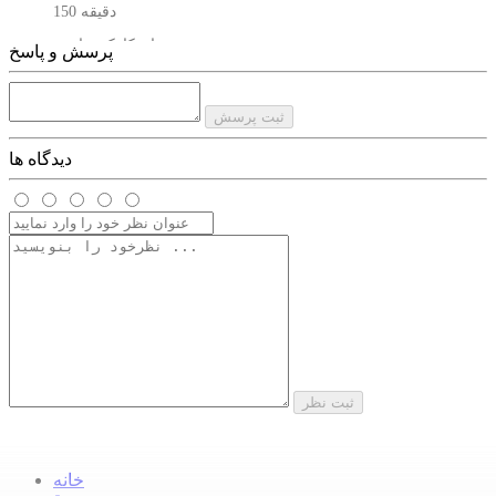
150 دقیقه
مدت زمان کارکرد باتری
پرسش و پاسخ
270 دقیقه
جنس باتری
ثبت پرسش
لیتیومی 1800 میلی آمپر
دیدگاه ها
دارای صفحه نمایش LED
برای نمایش درصد شارژ، وضعیت روغن‌کاری و روشن بودن حالت
توربو
قابلیت استفاده
سالنی و خانگی
اقلام همراه
3 عدد شانه اصلاح،روغن،برس،USB شارژ
ثبت نظر
حلقه آویز
دارد
خانه