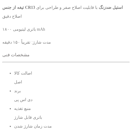
تیغه از جنس CR13 استیل ضدزنگ
با قابلیت اصلاح صفر و طراحی برای
اصلاح دقیق
باتری لیتیومی ۱۸۰۰ mAh
مدت شارژ: تقریباً ۱۵۰ دقیقه
مشخصات فنی
زمان استفاده: تا ۲۷۰ دقیقه (۴.۵ ساعت)
(نسخه Type C)
شارژ از طریق درگاه USB-C
اصالت کالا
برای نمایش درصد شارژ، وضعیت روغن‌کاری و روشن
صفحه نمایش LED
اصل
بودن حالت توربو
برند
دی اس پی
وزن مناسب (~۵۰۰ گرم)
و طراحی ارگونومیک برای کنترل آسان
منبع تغذیه
اقلام همراه شامل 3 عدد شانه اصلاح،روغن،برس،USB شارژ
باتری قابل شارژ
مدت زمان شارژ شدن