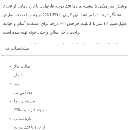
پوشش سرامیکی با بیشینه ی دما 220 درجه فارنهایت با بازه دمایی از 150 تا
220 درجه و با صفحه نمایش LED نشانگر درجه دما میباشد. این کرلی با
طول سیم 1.5 متر با قابلیت چرخش 360 درجه برای استفاده آسان و خیالت
راحت داخل سالن و حتی خونه تهیه شده است.
از دیگر ویژگی های این کرلی مناسب بودن برای انواع مو حتی موهای
مشخصات فنی
آسیب دیده و رنگ شده هستش که شما با خیال راحت میتوانید موهای خود را
فر کنید.
اصالت کالا
اصل
طول سیم 1.5 متر با قابلیت چرخش 360 درجه
برند
قابلیت تنظیم دما با بازه دمایی از 150 تا 220 فارنهایت
دی اس پی
دارای صفحه نمایش LED نشانگر درجه حرارت
بیشینه ی دما
220 درجه فارنهایت
دارای میله سایز 25 با پوشش سرامیکی بدون آسیب رساندن با بافت مو
بازه دمایی
دارای دکمه خاموش / روشن
از 150 تا 220 درجه