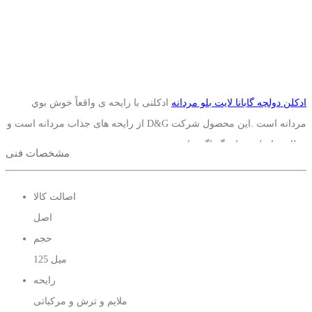
ادکلن دولچه گابانا لایت بلو مردانه
ادکلنی با رايحه ی واقعاً خوش بوي
مردانه است .این محصول شرکت D&G از رایحه های جذاب مردانه است و
مطابق باسلیقه های گوناگون است.
مشخصات فنی
لایت بلو مردانه گوهری ناب از جنس لذت‌ها و اغواگری‌های زندگی است که
توسط دولچه گابانا روانه بازار عطرها شده است. این عطر جذاب برای
اصالت کالا
مردان علاقه‌مند به عطرهای دولچه گابانا ساخته شده؛ مردان پُراحساس و
اصل
مدرنی که به خودشان می‌رسند و بدنشان را با ورزش‌های مختلف سالم نگه
حجم
می‌دارند. این عطر مردانه روایح ادویه‌ای، هوس‌انگیز و باطراوت مدیترانه‌ای
125 میل
را درون خودش جای داده است و درنتیجه توانسته پس‌زمینه اغواگرانه
رایحه
بی‌نقصی خلق کند.
ملایم و ترش و مرکباتی