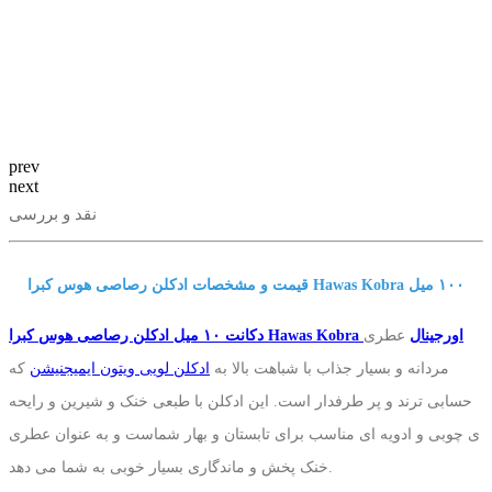
prev
next
نقد و بررسی
قیمت و مشخصات ادکلن رصاصی هوس کبرا Hawas Kobra ١٠٠ میل
دکانت ١٠ میل ادکلن رصاصی هوس کبرا Hawas Kobra اورجینال
عطری
مردانه و بسیار جذاب با شباهت بالا به
ادکلن لویی ویتون ایمیجنیشن
که
حسابی ترند و پر طرفدار است. این ادکلن با طبعی خنک و شیرین و رایحه
ی چوبی و ادویه ای مناسب برای تابستان و بهار شماست و به عنوان عطری
خنک پخش و ماندگاری بسیار خوبی به شما می دهد.