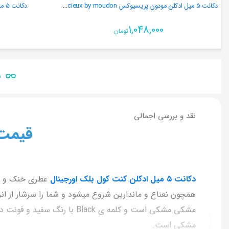
دکانت ۵ میل ادکلن مودون پریسیوکس precieux by moudon
دکانت ٥ میل ادکلن رپلیکا بیچ والک اورجینال
1,048,000
تومان
ن
نقد و بررسی اجمالی
قیمت
دکانت ٥ میل ادکلن کنت کول بلک اورجینال
همچون نعناع و ماندارین شروع میشود و شما را سرشار از ان
مشکی مشکی است و کلمه ی ck
مشکی است.