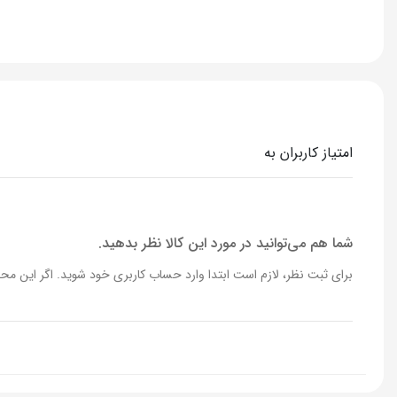
پخش و ماندگاری
خوب
غلظت
ادوتویلت
رایحه
آروماتیک چو
امتیاز کاربران به
برند
کنت کول
کشور سازنده
آمریکا
شما هم می‌توانید در مورد این کالا نظر بدهید.
برای ثبت نظر، لازم است ابتدا وارد حساب کاربری خود شوید. اگر این محص