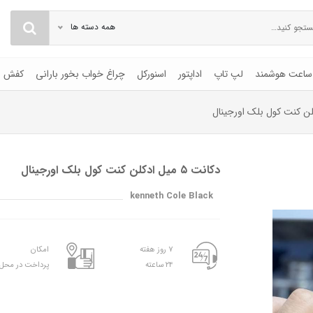
همه دسته ها
ساعت هوشمند
لپ تاپ
اداپتور
اسنورکل
چراغ خواب بخور بارانی
کفش
دکانت ٥ میل ادکلن کنت کول بلک اورجینال
kenneth Cole Black
۷ روز هفته
امکان
۲۴ ساعته
پرداخت در محل