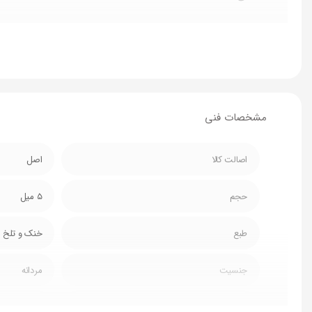
کول بلک امریکایی
ادکلنی بسیار عمیق با روایحی سکسی و دل
شده است که علاوه بر محرک بودن، آن را تبدیل به عطری پیچید
تازه نشان میدهد و جزو بهترین عطرهای کلاسیک حال حاضر ا
در نت اولیه ی ادکلن از نت های سبز و ادویه ای مانند زنجب
مشخصات فنی
روایحی سنگین تر و قوی تر همچون لاله مردابی، جوز، روایح 
مشک و کهربا بهره گرفته برای ماندگاری بیشتر و لطیف تر شد
اصالت کالا
اصل
حجم
٥ میل
جهت آشنایی شما با رایحه و کیفیت محصول، ما امکان خرید د
طبع
خنک و تلخ
جنسیت
برای خرید باتل ١٠٠ میل
کلیک
کنید.
مردانه
فصل
فصول گرم