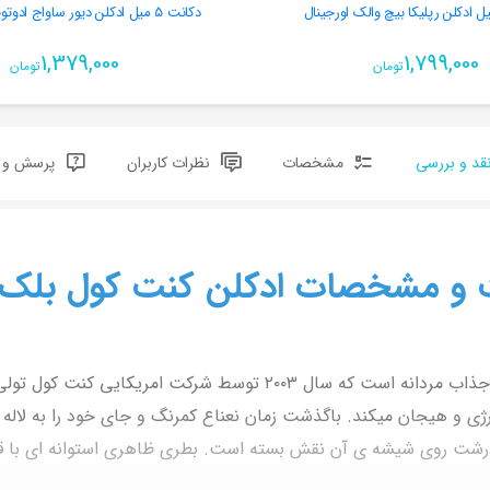
دکانت ٥ میل ادکلن دیور ساواج ادوتویلت اورجینال
1,379,000
1,799,000
تومان
تومان
قد و بررسی
مشخصات
نظرات کاربران
پرسش و پ
 و مشخصات ادکلن کنت کول بلک
عطری خنک و جذاب مردانه است که سال ٢٠٠٣ توسط شرکت ا
رژی و هیجان میکند. باگذشت زمان نعناع کمرنگ و جای خود را به لال
Bla با رنگ سفید و فونت درشت روی شیشه ی آن نقش بسته است. بطری ظاهری استوانه 