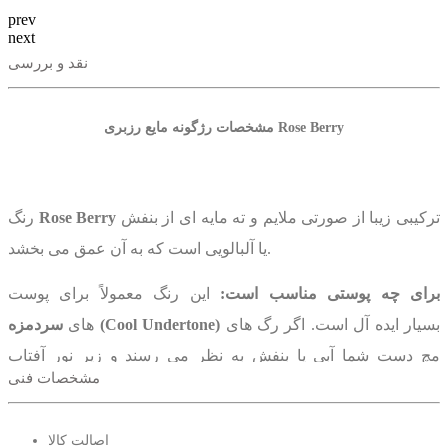
prev
next
نقد و بررسی
مشخصات رژگونه مایع رزبری Rose Berry
ترکیبی زیبا از صورتی ملایم و ته مایه ای از بنفش
Rose Berry
رنگ
یا آلبالویی است که به آن عمق می بخشد.
برای چه پوستی مناسب است:
این رنگ معمولاً برای پوست
بسیار ایده آل است. اگر رگ های
سردمزه (Cool Undertone)
های
مچ دست شما آبی یا بنفش به نظر می رسند و زیر نور آفتاب
مشخصات فنی
پوستتان به جای طلایی، صورتی یا قرمز می شود، احتمالاً پوست
سردمزه دارید.
اصالت کالا