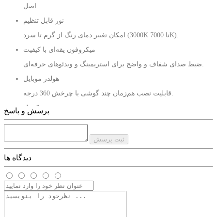
اصل
نور قابل تنظیم
امکان تغییر دمای رنگ از گرم تا سرد (3000K تا 7000K).
میکروفون یقه‌ای با کیفیت
ضبط صدای شفاف و واضح برای استریمینگ و ویدئوهای حرفه‌ای.
هولدر موبایل
قابلیت نصب هم‌زمان چند گوشی با چرخش 360 درجه.
ریموت کنترل
پرسش و پاسخ
تنظیم راحت نور و افکت‌ها از فاصله دور.
طراحی قابل حمل و سبک
ثبت پرسش
مناسب برای استفاده در خانه، استودیو یا هنگام سفر.
دیدگاه ها
ساخت مقاوم
بدنه باکیفیت و دوام بالا برای استفاده طولانی‌مدت.