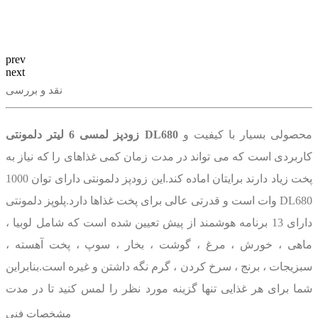
prev
next
نقد و بررسی
محصولی بسیار با کیفیت و
زودپز لمسی 6 لیتر دلمونتی DL680
کاربردی است که می تواند در مدت زمان کمی غذاهای را که نیاز به
پخت زیاد دارند برایتان اماده کند.این زودپز دلمونتی دارای توان 1000
وات است و قدرتی عالی برای پخت غذاها دارد.پلوپز دلمونتی DL680
دارای 13 برنامه هوشمند از پیش تعیین شده است که شامل لوبیا ،
ماهی ، خورش ، مرغ ، گوشت ، بخار ، سوپ ، پخت آهسته ،
سبزیجات ، برنج ، سرخ کردن ، گرم نگه داشتن و غیره است.بنابراین
شما برای هر غذایی تنها گزینه مورد نظر را لمس کنید تا در مدت
زمان کمی برایتان اماده کند.این زودپز دلمونتی مجهز به یک صفحه
مشخصات فنی