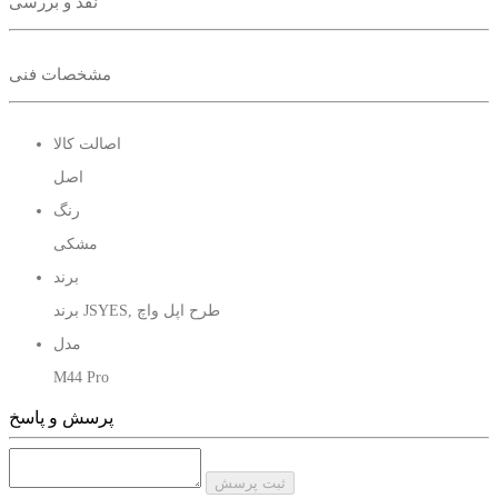
نقد و بررسی
مشخصات فنی
اصالت کالا
اصل
رنگ
مشکی
برند
برند JSYES, طرح اپل واچ
مدل
M44 Pro
وزن
پرسش و پاسخ
70 گرم
فرم صفحه
ثبت پرسش