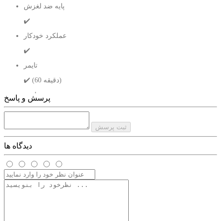
پایه ضد لغزش
✔️
عملکرد خودکار
✔️
تایمر
✔️ (60 دقیقه)
نوع صفحه نمایش
پرسش و پاسخ
دیجیتال لمسی
جریان هوا
ثبت پرسش
✔️
دیدگاه ها
سیستم محافظت در برابر گرم شدن بیش از حد
✔️
امکان سرخ شدن بدون روغن
✔️
قابلیت تنظیم دما