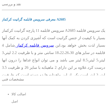
نقد و بررسی
معرفی سرویس قابلمه گرانیت کرکماز A2685
سرویس قابلمه 11 پارچه گرانیت کرکماز A2685 یک سرویس قابلمه
بسیار با کیفیت از جنس گرانیت است که آشپزی کردن به کمک آنها
بسیار لذت بخش خواهد بود.این
سرویس قابلمه کرکماز
شامل 4
قابلمه در سایز های 18،22،26،30 سانتی متر و با ظرفیت 2.2 لیتر،3
لیتر،5 لیتر،8.5 لیتر می باشد و می توان انواع غذاها را درون انها
درست کرد.علاوه بر این دارای 2 ماهیتابه با سایز 26 و ظرفیت 3.5
لیتر،2 لیتر است.یکی از این ماهیتابه ها دو دسته است که ظرفیت
مشخصات فنی
3.5 لیتری دارد و می توانید علاوه بر سرخ کردن مواد غذایی برای
پخت غذاها نیز از آن استفاده کنید.تابه دیگر تک دسته می باشد که
اصالت کالا
ظرفیت آن 2 لیتر است و برای سرخ کردن انواع غذاها عالی
اصل
است.قابلمه ها هم همانگونه که اشاره کردیم در چهار سایز مختلف