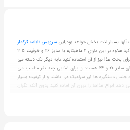
آنها بسیار لذت بخش خواهد بود.این
سرویس قابلمه کرکماز
شامل 2 قابلمه در سایز های 20 و 24 سانتی متر و با ظرفیت 3 لیتر 5 لیتر می باشد و می توان انواع غذاها را درون انها درست کرد.علاوه بر این دارای 2 ماهیتابه با سایز 26 و ظرفیت 3.5
نید علاوه بر سرخ کردن مواد غذایی برای پخت غذا نیز از آن استفاده کنید.تابه دیگر تک دسته می
باشد که ظرفیت آن 2 لیتر است و برای سرخ کردن غذاهای سرخ کردنی عالی است.قابلمه ها هم همانگونه که اشاره کردیم دارای سایز 20 و 24 هستند و برای غذایی چند نفر مناسب می
 آسیب می بینند.جنس دستگیره ها نیز سرامیک می باشند و از کیفیت بسیار
دهد انواع غذاها را درون آن اماده کنید بدون آنکه نگران
خش می کند واین هم سبب می شود که غذا یک دست پخت
استفاده کنید.این سرویس قابلمه سرامیک جنس اصل از برند کرکماز ترکیه
از بابت خرید دوباره سرویس قابلمه راحت باشد.