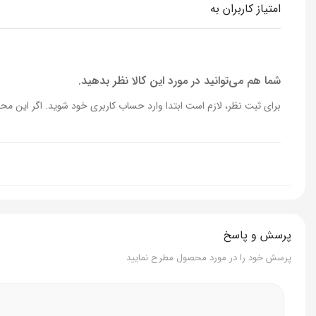
امتیاز کاربران به
سایز قابلمه ها
20،24 سانتی متر
ظرفیت قابلمه ها
3 ،5 لیتر
شما هم می‌توانید در مورد این کالا نظر بدهید.
برای ثبت نظر، لازم است ابتدا وارد حساب کاربری خود شوید. اگر این محص
ماهیتابه
دارد
تعداد ماهیتابه
2 عدد
نوع ماهیتابه ها
دو دسته و ت
سایز ماهیتابه ها
هر دو 26 سانتی متر
پرسش و پاسخ
ظرفیت ماهیتابه ها
3.5،2.5 لیتر
پرسش خود را در مورد محصول مطرح نمایید
جنس درب ها
سرامیک