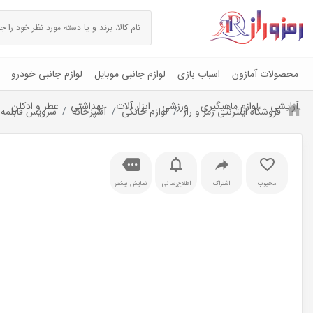
محصولات آمازون
اسباب بازی
لوازم جانبی موبایل
لوازم جانبی خودرو
آرایشی
لوازم ماهیگیری
ورزشی
ابزار آلات
بهداشتی
عطر و ادکلن
فروشگاه اینترنتی رمز و راز
لوازم خانگی
آشپزخانه
سرویس قابلمه
محبوب
اشتراک
اطلاع‌رسانی
نمایش بیشتر