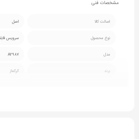
مشخصات فنی
اصالت کالا
اصل
نوع محصول
سرویس قابلم
مدل
A2987
برند
کرکماز
کشور سازنده
ترکیه
جنس
سرامیک
تعداد پارچه
7
تعداد قابلمه
2 عدد