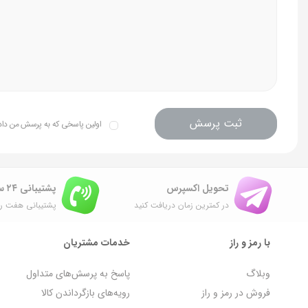
جنس دستگیره ها
سرامیک (ماه
قابلیت نچسب
دارند
مقاومت در برابر ضربه
دارند
ثبت پرسش
مقاومت در برابر خراش
دارد (البته با
اولین پاسخی که به پرسش من داده 
قابلیت شستن در ماشین ظرفشویی
-
تحویل اکسپرس
پشتیبانی ۲۴ ساعته
سازگاری با انواع اجاق گاز
دارند
در کمترین زمان دریافت کنید
پشتیبانی هفت رو
با رمز و راز
خدمات مشتریان
وبلاگ
پاسخ به پرسش‌های متداول
فروش در رمز و راز
رویه‌های بازگرداندن کالا