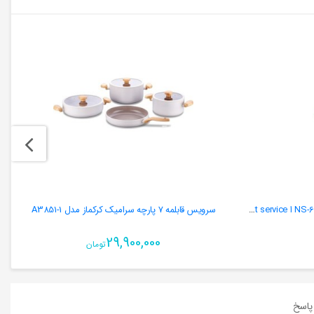
سرویس قابلمه سرامیکی ناسا الکتریک NS-6043 ا Ceramic pot service
سرویس قابلمه 7 پارچه سرامیک کرکماز مدل A3851-1
29,900,000
تومان
اسخ