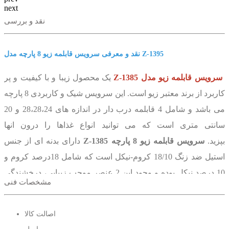
next
نقد و بررسی
نقد و معرفی سرویس قابلمه زیو 8 پارچه مدل Z-1395
سرویس قابلمه زیو مدل Z-1385
یک محصول زیبا و با کیفیت و پر
کاربرد از برند معتبر زیو است. این سرویس شیک و کاربردی 8 پارچه
می باشد و شامل 4 قابلمه درب دار در اندازه های 28،28،24 و 20
سانتی متری است که می توانید انواع غذاها را درون انها
بپزید.
سرویس قابلمه زیو 8 پارچه Z-1385
دارای بدنه ای از جنس
استیل ضد زنگ 18/10 کروم-نیکل است که شامل 18درصد کروم و
10 درصد نیکل بوده و وجود این 2 عنصر موجب زیبایی، درخشندگی
مشخصات فنی
و کیفیت بالای محصول و مقاومت آن در برابر حوادث احتمالی و
خط و خش شده است. سطوح خارجی به دقت جلا داده شده و
اصالت کالا
موجب براق بودن و درخشندگی محصول گشته است. وجود پایه