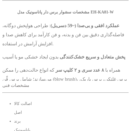
مشخصات سشوار برس دار پاناسونیک مدل EH-KA81-W
عملکرد افقی و بی‌صدا (~59 دسی‌بل)
: طراحی هواپخش دوگانه،
فاصله‌گذاری دقیق بین فن و بدنه، و فن کارآمد برای کاهش صدا و
افزایش آرامش در استفاده.
پخش متعادل و سریع خشک‌کنندگی
بدون ایجاد خشکی مو یا آسیب
همراه با
۸ عدد سری و ۲ کلیپ سر
که انواع حالت‌دهی را ممکن
می‌سازند؛ شامل برس فِّن (blow brush)، برس غلتکی، برس باریک،
مشخصات فنی
آیرون هوایی، حجم‌دهنده (volume lifter)، نازل خشک‌کن و گیره‌های
سر
اصالت کالا
comb متصل به برس، مو را در ریشه بالا می‌برد و با هوای گرم
اصل
جلوه‌ای پرحجم و طبیعی ایجاد می‌کند.
برند
پاناسونیک