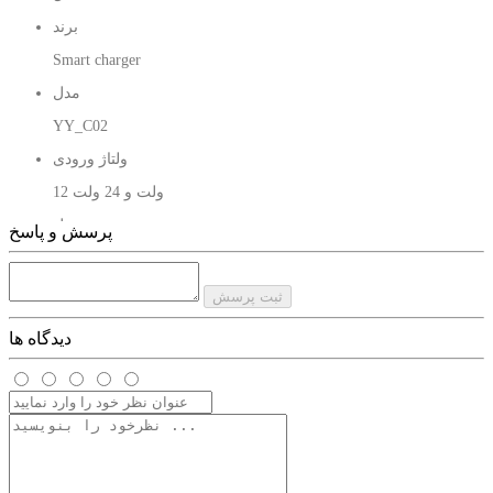
برند
Smart charger
مدل
YY_C02
ولتاژ ورودی
12 ولت و 24 ولت
وزن محصول
پرسش و پاسخ
25 گرم
ابعاد
ثبت پرسش
قطر 3 سانتی متر ، ارتفاع 7 سانتی متر
دیدگاه ها
دارای خروجی
خروجی PD و Quick 3.0
میزان وات خروجی
18 وات و 20 وات مخصوص گوشی های آیفون ، و در مجموع 38 وات