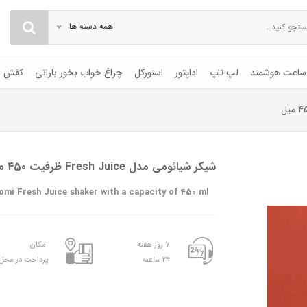
همه دسته ها
ساعت هوشمند
لپ تاپ
اداپتور
اسنورکل
چراغ خواب بخور بارانی
کفش
شیکر شیائومی مدل Fresh Juice ظرفیت 450 میل
omi Fresh Juice shaker with a capacity of 450 ml
۷ روز هفته
امکان
۲۴ ساعته
پرداخت در محل