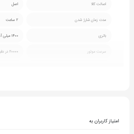
اصالت کالا
اصل
مدت زمان شارژ شدن
2 ساعت
باتری
1400 میلی آمپر
سرعت موتور
20000 در دقیقه
توان
50 وات
نحوه اتصال
بی سیم
جنس بدنه
سیلیکون و پ
گنجایش
450 میلی لیتر
امتیاز کاربران به
وزن
490 گرم