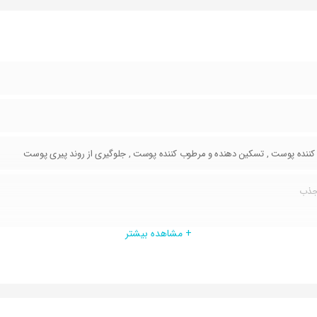
م کننده پوست , تسکین دهنده و مرطوب کننده پوست , جلوگیری از روند پیری پوست
جذب
غیر چسبناک
+ مشاهده بیشتر
وست در برابر اشعه مضر آفتاب
ب و مستعد جوش و آکنه