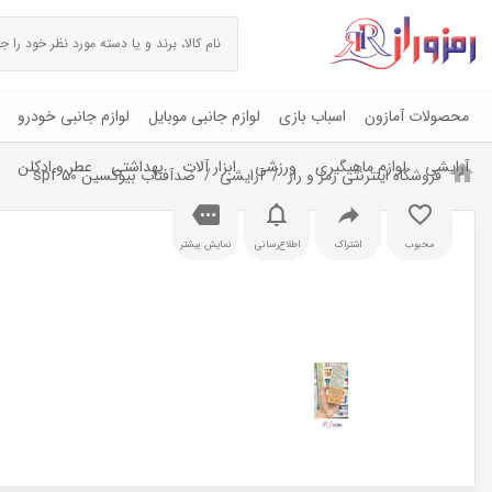
محصولات آمازون
اسباب بازی
لوازم جانبی موبایل
لوازم جانبی خودرو
آرایشی
لوازم ماهیگیری
ورزشی
ابزار آلات
بهداشتی
عطر و ادکلن
فروشگاه اینترنتی رمز و راز
آرایشی
ضدآفتاب بیوکسین spf 50
محبوب
اشتراک
اطلاع‌رسانی
نمایش بیشتر