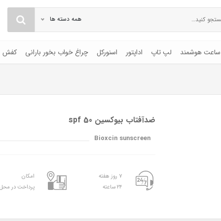
همه دسته ها
ساعت هوشمند
لپ تاپ
اداپتور
اسنورکل
چراغ خواب بخور بارانی
کفش
ضدآفتاب بیوکسین spf 50
Bioxcin sunscreen
۷ روز هفته
امکان
۲۴ ساعته
پرداخت در محل