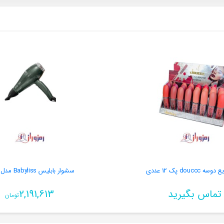
douccc پک 12 عددی
سشوار بابلیس Babyliss مدل 5531
تماس بگیرید
2,191,613
تومان