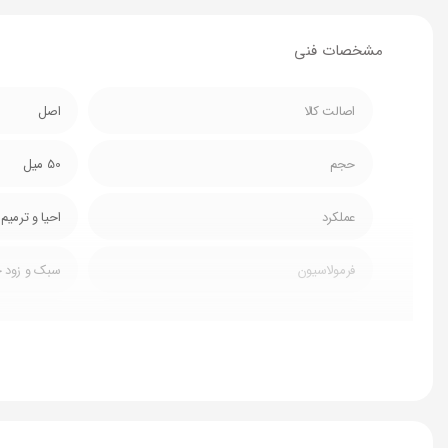
مشخصات فنی
اصالت کالا
اصل
حجم
50 میل
عملکرد
احیا و ترمی
فرمولاسیون
سبک و زود 
ظاهر نهایی
خشک،مات و 
خاصیت
محافظت از پ
مناسب برای
پوستهای چر