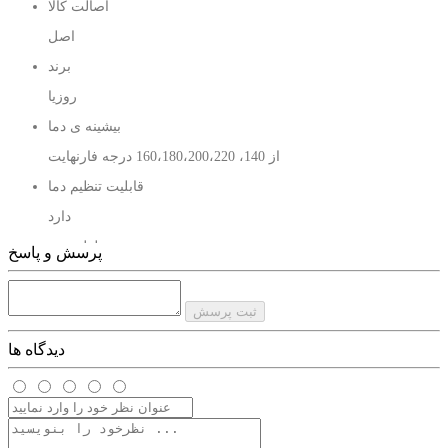
اصالت کالا
اصل
برند
روزیا
بیشینه ی دما
از 140، 160،180،200،220 درجه فارنهایت
قابلیت تنظیم دما
دارد
طول سیم
پرسش و پاسخ
1.5 متر با قابلیت چرخش 360 درجه
جنس صفحه
ثبت پرسش
سرامیکی
دیدگاه ها
دارای فناوری PTC
گرم شدن زیر 30 ثانیه
حلقه آویز