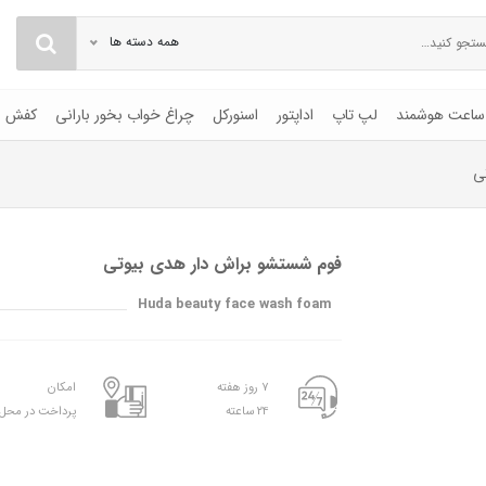
همه دسته ها
ساعت هوشمند
لپ تاپ
اداپتور
اسنورکل
چراغ خواب بخور بارانی
کفش
ی
فوم شستشو براش دار ‌هدی بیوتی
Huda beauty face wash foam
۷ روز هفته
امکان
۲۴ ساعته
پرداخت در محل