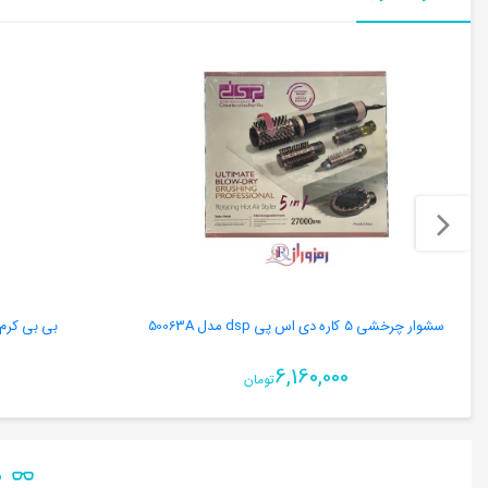
سشوار چرخشی 5 کاره دی اس پی dsp مدل 50063A
بی بی کرم avon matte مناسب پوست چ
6,160,000
تومان
ن