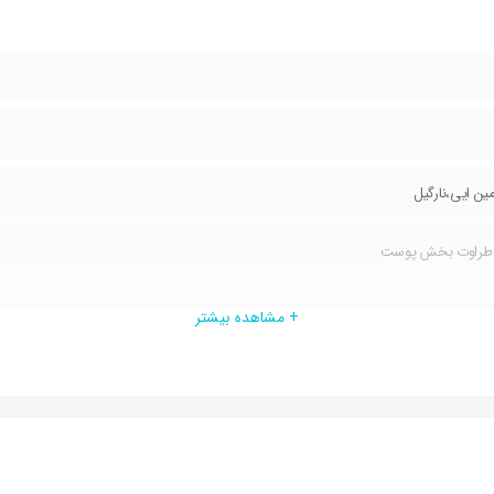
مین ایی،نارگیل
،طراوت بخش پوست
ه انرژی سلولی و تنفس سلولی
+ مشاهده بیشتر
ورت
گونه مواد حساسیت زا
 و روشن کننده