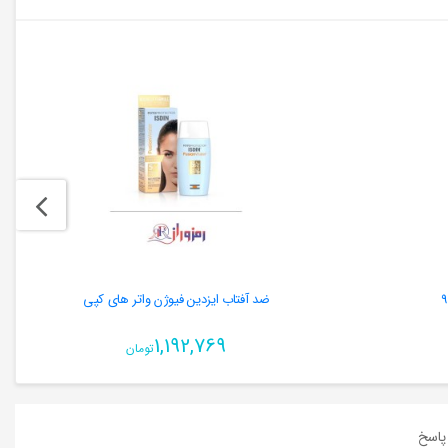
ضد آفتاب ایزدین فیوژن واتر های کپی
1,192,769
تومان
اسخ