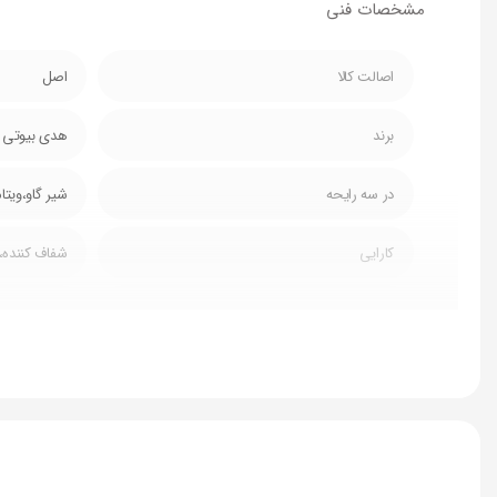
مشخصات فنی
اصالت کالا
اصل
برند
هدی بیوتی
در سه رایحه
شیر گاو،ویتا
کارایی
شفاف کننده
خاصیت
افزایش دهند
خاصیت استفاده
پاک کننده ص
فاقد
پارابن و هر 
پاک کننده قوی آرایش
مرطوب کننده