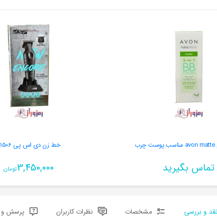
رب
خط زن دی اس پی 91506
تماس بگیرید
3,450,000
تومان
قد و بررسی
مشخصات
نظرات کاربران
پرسش و پ