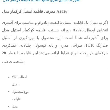
قابلمه کرکماز مدل A2926 سایز 28 استیل سری استیلا
معرفی قابلمه استیل کرکماز مدل A2926
اگر به دنبال یک قابلمه استیل باکیفیت، بادوام و مناسب برای آشپزی
انتخابی ایده‌آل
قابلمه کرکماز استیل مدل A2926
روزانه هستید،
برای آشپزخانه شما است. این محصول با بهره‌گیری از استیل
ضدزنگ 18/10، طراحی مدرن و پایه کپسولی چندلایه، عملکردی
حرفه‌ای در پخت انواع غذاها ارائه می‌دهد.این قابلمه با قطر
28
سانتی‌متر
، ارتفاع
15 سانتی‌متر
و ظرفیت
9.2 لیتر
، برای تهیه سوپ،
مشخصات فنی
خورشت، آش، آبگوشت، برنج و سایر غذاهای حجیم مناسب بوده و
نیاز خانواده‌های متوسط و پرجمعیت را به‌خوبی برآورده می‌کند.بدنه
اصالت کالا
این قابلمه از استیل Cr-Ni 18/10 ساخته شده که مقاومت بالایی در
اصل
برابر زنگ‌زدگی، خوردگی و تغییر رنگ دارد. این متریال علاوه بر دوام
نوع محصول
بالا، طعم و ارزش غذایی مواد را حفظ کرده و امکان پخت سالم را
قابلمه
فراهم می‌کند.ظرفیت
9.2 لیتری
این قابلمه فضای کافی برای پخت
مدل