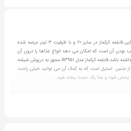
محصولی با کیفیت از جنس سرامیک است که می توان غذاهای مختلف را درون پخت.این قابلمه کرکماز در سایز 20 و با ظرفیت 3 لیتر عرضه شده
چسب بودن آن است که امکان می دهد انواع غذاها را درون آن
اماده کرد.بدنه آن نیز در برابر خط و خش و ضربه بسیار مقاوم است و به آسانی اسیب نمی بیند و این باعث شده طول عمر زیادی داشته باشد.قابلمه کرکماز مدل A3951 مجهز به درپوش شیشه
ه از جنس استیل است که به کمک آن می توانید خیلی راحت