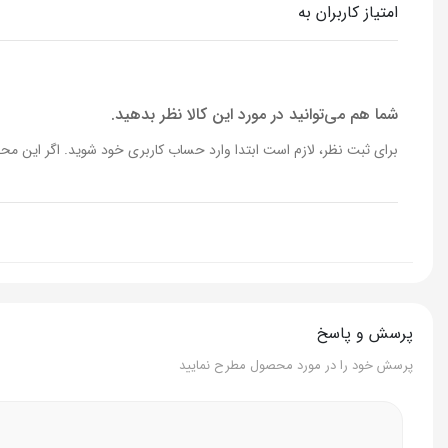
امتیاز کاربران به
جنس درپوش
شیشه
جنس دستگیره ها
استیل
شما هم می‌توانید در مورد این کالا نظر بدهید.
برای ثبت نظر، لازم است ابتدا وارد حساب کاربری خود شوید. اگر این محص
قابلیت نچسب
دارد
مقاومت در برابر ضربه
دارد
مقاومت در برابر خراش
دارد
قابلیت شستن در ماشین ظرفشویی
-
پرسش و پاسخ
سازگاری با انواع اجاق گاز
دارد
پرسش خود را در مورد محصول مطرح نمایید