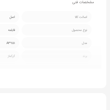
مشخصات فنی
اصالت کالا
اصل
نوع محصول
قابلمه
مدل
A3951
برند
کرکماز
کشور سازنده
ترکیه
جنس
گرانیت
سایز
20 سانتی متر
ظرفیت
3 لیتر