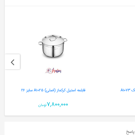
A10
قابلمه استیل کرکماز (اصلی) A1025 سایز 26
7,800,000
تومان
اسخ