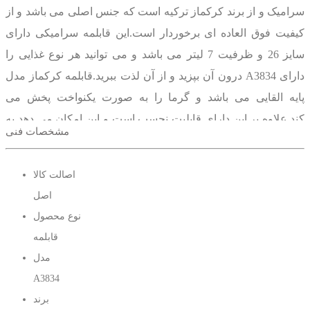
سرامیک و از برند کرکماز ترکیه است که جنس اصلی می باشد و از
کیفیت فوق العاده ای برخوردار است.این قابلمه سرامیکی دارای
سایز 26 و ظرفیت 7 لیتر می باشد و می توانید هر نوع غذایی را
درون آن بپزید و از آن لذت ببرید.قابلمه کرکماز مدل A3834 دارای
پایه القایی می باشد و گرما را به صورت یکنواخت پخش می
کند.علاوه بر این دارای قابلیت نچسب است و این امکان می دهد به
مشخصات فنی
راحتی هر نوع غذایی را درون آن بپزید.این قابلمه کرکماز مجهز به
درپوش شیشه ای هست و می توان به راحتی محتوای داخل آن را
اصالت کالا
مشاهده کنید بدون انکه مجبور باشید درب را بردارید.همچنین دارای
اصل
دو دسته از جنس باکالیت نسوز است که جابجا کردن آن را بسیار
نوع محصول
راحت کرده اند.قابلمه کرکماز 3834 در برابر خط و خش و ضربه
قابلمه
مقاومت زیادی دارد و به راحتی آسیب نمی بیند.البته باز برای دوام
مدل
زیاد نیاز به مراقبت دارد.
A3834
برند