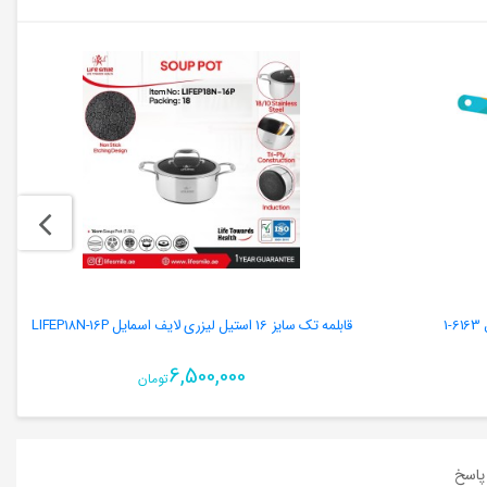
قابلمه تک سایز 16 استیل لیزری لایف اسمایل LIFEP18N-16P
6,500,000
تومان
اسخ