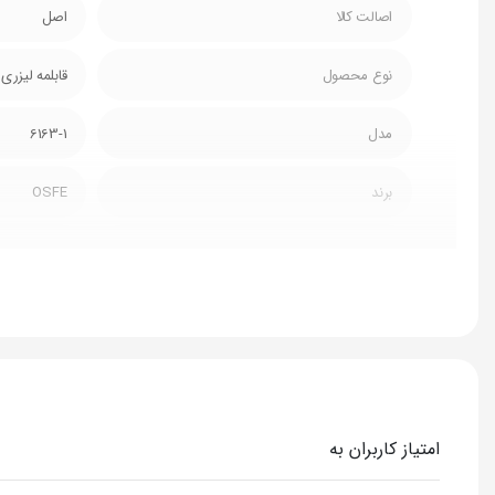
اصالت کالا
اصل
نوع محصول
قابلمه لیزری
مدل
6163-1
برند
OSFE
کشور سازنده
-
جنس
استیل
سایز
20 سانتی متر
ظرفیت
-
امتیاز کاربران به
جنس درب
شیشه