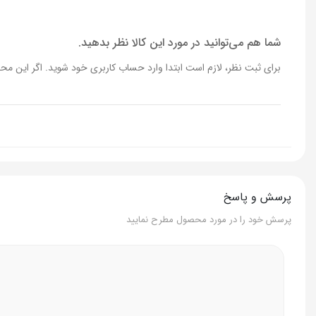
جنس دستگیره‌ها
استیل
شما هم می‌توانید در مورد این کالا نظر بدهید.
برای ثبت نظر، لازم است ابتدا وارد حساب کاربری خود شوید. اگر این محص
جنس داخلی
لیزری
قابلیت نچسب
دارد
کفه چند لایه
دارد
قابلیت شستن در ماشین ظرفشویی
-
پرسش و پاسخ
سازگاری با انواع اجاق گاز
دارد
پرسش خود را در مورد محصول مطرح نمایید