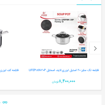
قابلمه تک سایز 20 استیل لیزری لایف اسمایل LIFEP18N-20P
قابلمه کف لیزری کرکماز سایز 0
8,400,000
تومان
ن