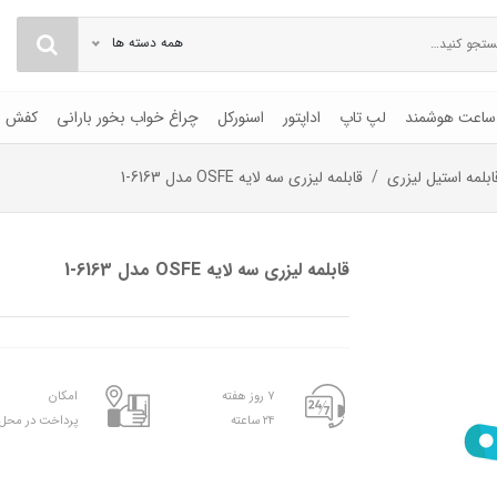
همه دسته ها
ساعت هوشمند
لپ تاپ
اداپتور
اسنورکل
چراغ خواب بخور بارانی
کفش
ابلمه استیل لیزری
قابلمه لیزری سه لایه OSFE مدل 6163-1
قابلمه لیزری سه لایه OSFE مدل 6163-1
۷ روز هفته
امکان
۲۴ ساعته
پرداخت در محل