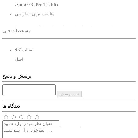
،Surface 3 ،Pen Tip Kit)
مناسب برای : طراحی
فروش این محصول در پک های تعداد متفاوت دارای قیمت متفاوتی نیز
مشخصات فنی
هست:
اصالت کالا
پک 10 عددی : 2100
اصل
پک 20 عددی : 2050
پک 50 عددی : 2 میلیون تومان
پرسش و پاسخ
تعداد بالاتر قیمت متفاوت ...
ثبت پرسش
دیدگاه ها