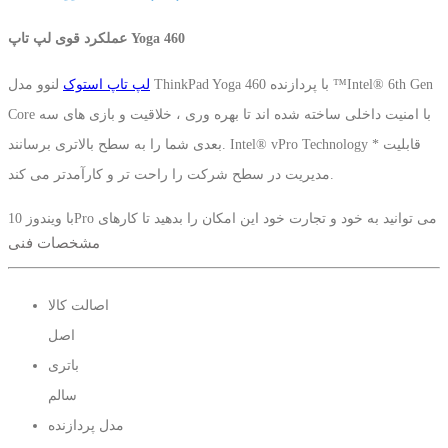
عملکرد قوی لپ تاپ Yoga 460
لپ تاپ استوک
لنوو مدل ThinkPad Yoga 460 با پردازنده ™Intel® 6th Gen
Core با امنیت داخلی ساخته شده اند تا بهره وری ، خلاقیت و بازی های سه
بعدی شما را به سطح بالاتری برسانند. Intel® vPro Technology * قابلیت
مدیریت در سطح شرکت را راحت تر و کارآمدتر می کند.
با ویندوز 10Pro می توانید به خود و تجارت خود این امکان را بدهید تا کارهای
مشخصات فنی
مختلفی را در بسیاری از دستگاه ها با امنیت در هر مکان ، با هر کسی و در
هر زمان انجام دهد. علاوه بر این ویژگی ها امکان ارتقا رم تا ظرفیت 16
اصالت کالا
گیگابایت و حداکثر 512 گیگابایت حافظه داخی SSD نیز اضافه کنید.
اصل
قابل استفاده در چهار حالت
LENOVO ThinkPad yoga T460
لپ تاپ
باتری
سالم
در حالی که سیستم شما به طور خودکار تنظیمات سیستم را تغییر داده و
مدل پردازنده
صفحه کلید را حالت تبلت قفل می کند ، به راحتی
لپ تاپ
را به حالت های