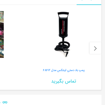
پمپ باد دستی اینتکس مدل 68612
تماس بگیرید
ن