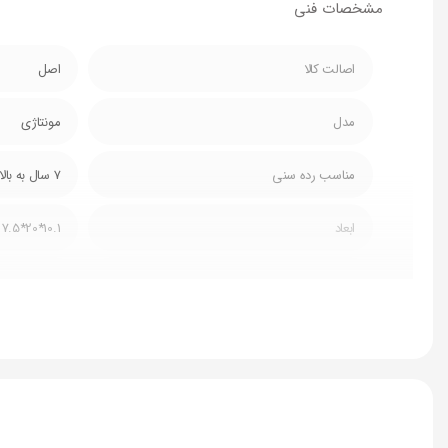
مشخصات فنی
اصالت کالا
اصل
مدل
مونتاژی
مناسب رده سنی
7 سال به بالا
ابعاد
10.1*20*7.5 سانتی متر
ویژگی
اتصال آسان, دا