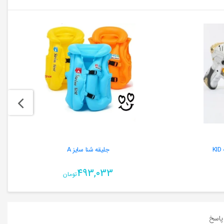
جلیقه شنا سایز A
493,033
تومان
اسخ