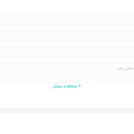
رای سیستم عقب کش, شامل 160 قطعه, نشک
+ مشاهده بیشتر