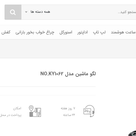
همه دسته ها
ساعت هوشمند
لپ تاپ
اداپتور
اسنورکل
چراغ خواب بخور بارانی
کفش
لگو ماشین مدل NO.KY1062
۷ روز هفته
امکان
۲۴ ساعته
پرداخت در محل