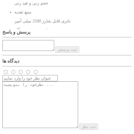
حجم زنی و فید زنی
منبع تغذیه
باتری قابل شارژ 2500 میلی آمپر
سطوح سرعت دستگاه
پرسش و پاسخ
10000 دور در دقیقه
مدت زمان شارژ شدن
ثبت پرسش
3 ساعت
دیدگاه ها
مدت زمان کارکرد باتری
200 دقیقه
صفحه نمایش
LED نشانگر درجه شارژ
اقلام همراه
8 عدد شانه اصلاح پایه فلزی - استند شارژ - کابل شارژ - روغن
روان‌کننده - برس تمیزکننده
ثبت نظر
قابلیت استفاده