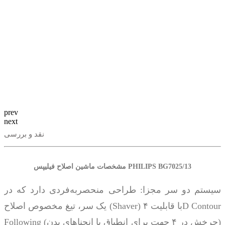
prev
next
نقد و بررسی
مشخصات ماشین اصلاح فیلیپس PHILIPS BG7025/13
سیستم دو سر مجزا: طراحی منحصربه‌فردی دارد که در
یک سر، تیغ مخصوص اصلاح (Shaver) با قابلیت ۴D Contour
Following (چرخش در ۴ جهت برای انطباق با انحناهای بدن)