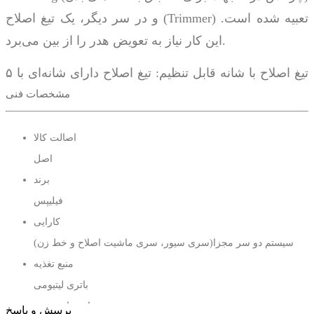
و در سر دیگر، یک تیغ اصلاح (Trimmer) تعبیه شده است.
این کار نیاز به تعویض هدر را از بین می‌برد.
تیغ اصلاح با شانه قابل تنظیم: تیغ اصلاح دارای شانه‌ای با ۵
تنظیم طول مختلف (از ۳ تا ۱۱ میلی‌متر) است که برای
مشخصات فنی
کوتاه کردن موها با طول‌های گوناگون مناسب است.
اصالت کالا
مناسب برای استفاده در حمام: بدنه کاملاً ضدآب (۱۰۰٪
اصل
Showerproof) است و می‌توانید از آن هم در محیط خشک و
برند
هم در زیر دوش استفاده کنید. این ویژگی تمیز کردن
فیلیپس
دستگاه را نیز بسیار آسان می‌کند.
کارایی
سیستم دو سر مجزا(سری سیور، سری ماشیت اصلاح و خط زن)
باتری با شارژدهی بالا: از باتری لیتیوم-یونی استفاده می‌کند
منبع تغذیه
که با ۱ ساعت شارژ، تا ۸۰ دقیقه کار می‌کند. همچنین یک
باتری لیتیومی
چراغ نشان‌دهنده برای اطلاع از وضعیت شارژ روی دستگاه
مدت زمان شارژ شدن
پرسش و پاسخ