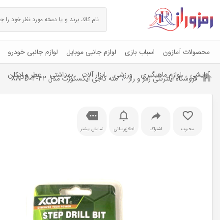
محصولات آمازون
اسباب بازی
لوازم جانبی موبایل
لوازم جانبی خودرو
آرایشی
لوازم ماهیگیری
ورزشی
ابزار آلات
بهداشتی
عطر و ادکلن
فروشگاه اینترنتی رمز و راز
مته کاجی ایکسکورت مدل XAPD04-32
محبوب
اشتراک
اطلاع‌رسانی
نمایش بیشتر