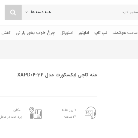
همه دسته ها
ساعت هوشمند
لپ تاپ
اداپتور
اسنورکل
چراغ خواب بخور بارانی
کفش
مته کاجی ایکسکورت مدل XAPD04-32
۷ روز هفته
امکان
۲۴ ساعته
پرداخت در محل