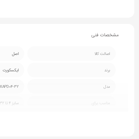
مشخصات فنی
اصالت کالا
اصل
برند
ایکسکورت
مدل
XAPD04-32
مناسب برای
سایز 4 تا 32 میل