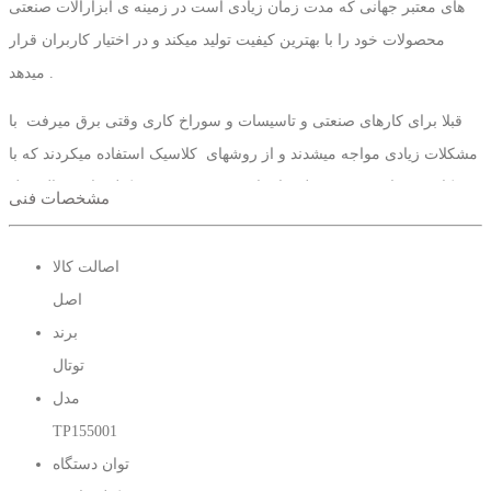
های معتبر جهانی که مدت زمان زیادی است در زمینه ی ابزارالات صنعتی
محصولات خود را با بهترین کیفیت تولید میکند و در اختیار کاربران قرار
میدهد .
قبلا برای کارهای صنعتی و تاسیسات و سوراخ کاری وقتی برق میرفت با
مشکلات زیادی مواجه میشدند و از روشهای کلاسیک استفاده میکردند که با
مشکلاتی مواجه میشدند ولی با ساخت موتور برق 5.5 کیلو وات توتال مدل
مشخصات فنی
TP155001 این مشکل به راحتی برطرف شده از این ابزار به راحتی میتوان
در هر زمان و مکان استفاده نمایید .
اصالت کالا
اصل
موتور برق 5.5 کیلو وات توتال مدل TP155001 با 2 عدد پورت خروجی 230
برند
ولت AC با آمپر 13 ولت می باشد. موتور برق 5.5 کیلو وات توتال مدل
توتال
TP155001برای راه اندازی لوازم برقی منزل، مانند: یخچال، لباسشویی،
مدل
کولر، تلویزیون، پمپ آب خانگی مناسب می باشد .
TP155001
با خرید از سایت رمزوراز اطمینان هر چه بیشتر میتوان حاصل فرمایید .
توان دستگاه