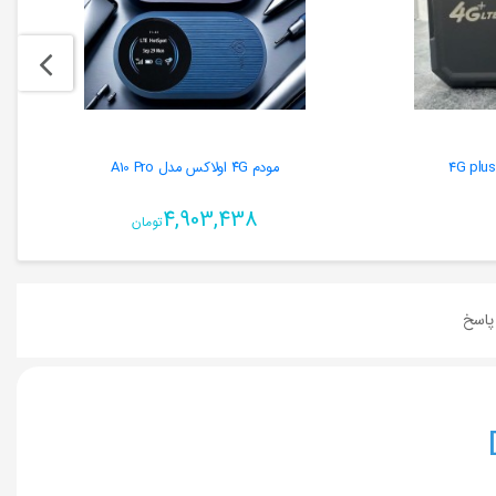
مودم ۴G اولاکس مدل A10 Pro
4,903,438
تومان
اسخ