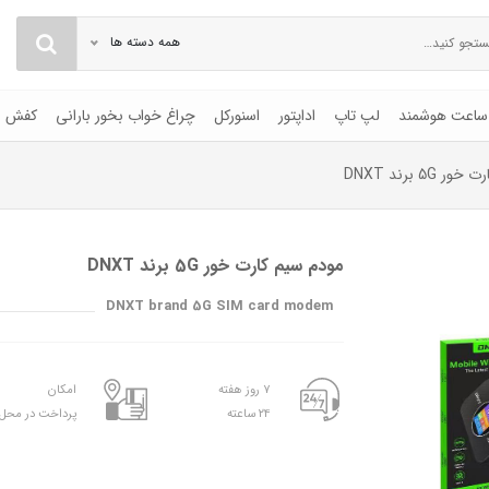
همه دسته ها
ساعت هوشمند
لپ تاپ
اداپتور
اسنورکل
چراغ خواب بخور بارانی
کفش
5G برند DNXT
مودم سیم کارت خور 5G برند DNXT
DNXT brand 5G SIM card modem
۷ روز هفته
امکان
۲۴ ساعته
پرداخت در محل