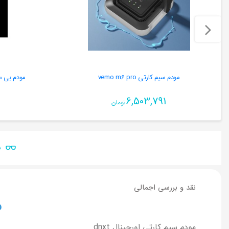
مودم سیم کارتی vemo m6 pro
مودم بی سیم TE CAT6 E5785
6,503,791
تومان
ن
نقد و بررسی اجمالی
م
مودم سیم کارتی اورجینال dnxt