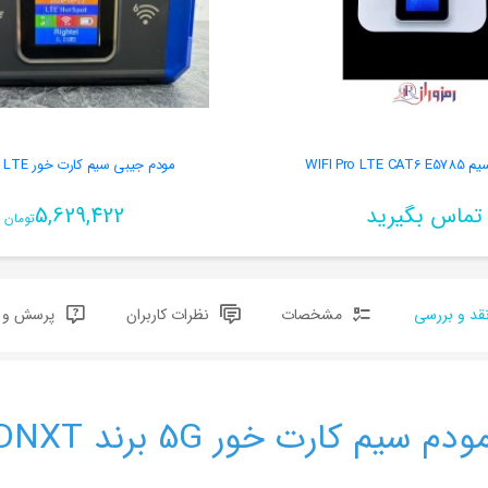
WIFI Pro L
مودم جیبی سیم کارت خور 4G plus LTE
تماس بگیرید
5,629,422
تومان
قد و بررسی
مشخصات
نظرات کاربران
پرسش و پ
ودم سیم کارت خور 5G برند DNXT