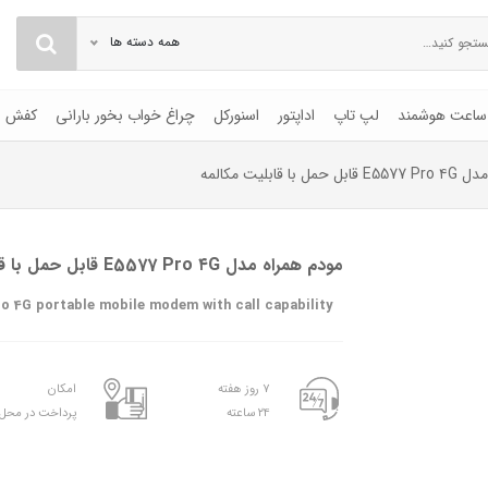
همه دسته ها
ساعت هوشمند
لپ تاپ
اداپتور
اسنورکل
چراغ خواب بخور بارانی
کفش
ا قابلیت مکالمه
مودم همراه مدل E5577 Pro ۴G قابل حمل با قابلیت مکالمه
o 4G portable mobile modem with call capability
۷ روز هفته
امکان
۲۴ ساعته
پرداخت در محل