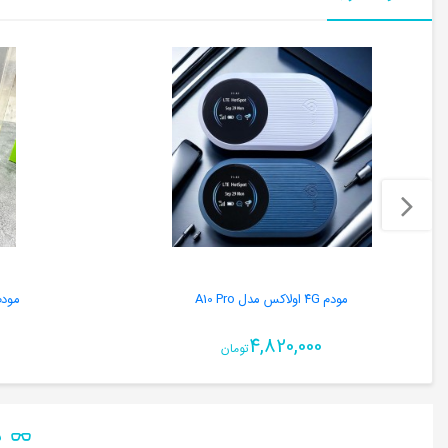
مودم ۴G اولاکس مدل A10 Pro
مودم 
4,820,000
تومان
ن