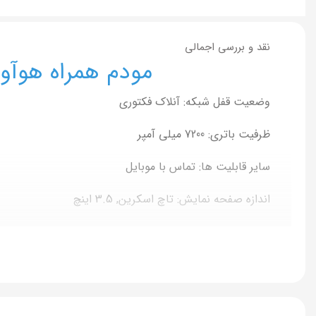
نقد و بررسی اجمالی
مودم همراه هوآوی مدل E5577 Pro ۴G قابل حمل
وضعیت قفل شبکه: آنلاک فکتوری
ظرفیت باتری: 7200 میلی آمپر
سایر قابلیت ها: تماس با موبایل
اندازه صفحه نمایش: تاچ اسکرین, 3.5 اینچ
نوع: مودم روتر, مودم همراه, پاور بانک
نوع رابط: اتصال بی‌سیم (Wi-Fi), پورت microUSB, شیار سیم کارت
نوع اتصال: بی‌سیم