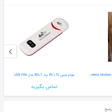
مودم جیبی همراه سیم کارت خور 5G Wireless Modem WiFi Pro
مودم جیبی 4G LTE برند BOLT مدل USB 3IN1
تماس بگیرید
اسخ