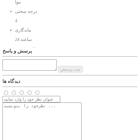
نیوآ
درجه سختی
4
ماندگاری
24 ساعته
بافت فومی
پرسش و پاسخ
مناسب برای موهای نازک و انواع مو
حاوی
ثبت پرسش
فرمول مغذی با پانتنول و ویتامین B3
دیدگاه ها
بدون
الکل، آلومینیوم، رنگ، روغن‌های معدنی و سیلیکون
موهارو خشک نمیکند
براق کننده و درخشان کننده
حجم
150 میل