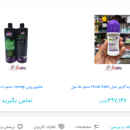
 Floral fresh حجم 50 میل
شامپو رونی ronney حجم 1000 میل
397,147
تماس بگیرید
تومان
قد و بررسی
مشخصات
نظرات کاربران
پرسش و پ