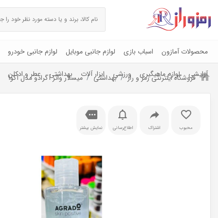
محصولات آمازون
اسباب بازی
لوازم جانبی موبایل
لوازم جانبی خودرو
آرایشی
لوازم ماهیگیری
ورزشی
ابزار آلات
بهداشتی
عطر و ادکلن
فروشگاه اینترنتی رمز و راز
بهداشتی
میسلار واتر آگرادو مدل آکوا
محبوب
اشتراک
اطلاع‌رسانی
نمایش بیشتر