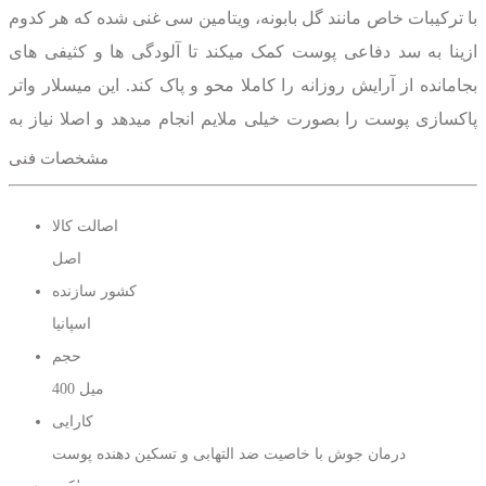
با ترکیبات خاص مانند گل بابونه، ویتامین سی غنی شده که هر کدوم
ازینا به سد دفاعی پوست کمک میکند تا آلودگی ها و کثیفی های
بجامانده از آرایش روزانه را کاملا محو و پاک کند. این میسلار واتر
پاکسازی پوست را بصورت خیلی ملایم انجام میدهد و اصلا نیاز به
آبکشی ندارد.
مشخصات فنی
در کل
میسلارواتر آکوا اگرادو
خاصیت پاک کنندگی و آبرسانی عمقی
اصالت کالا
و سطحی به پوست را دارد که میتوان برای انواع پوست حتی
اصل
پوستهای حساس ازش استفاده کرد .همچنین این میسلار واتر
کشور سازنده
بصورت اپتالمولوژیک و درماتولوژیک تست شده که برای پوستهای
اسپانیا
حساس و برای پاک کردن آرایش چشم میتوان از استفاده
حجم
کرد.میسلارواتر آگرادو رایحه ویتامین سی دارای خاصیت های ( ضد
400 میل
لک، بستن منافذ باز صورت، پاک کننده آرایش و آلودگی های
کارایی
بجامانده صورت، روشن کننده ) میباشد.
درمان جوش با خاصیت ضد التهابی و تسکین دهنده پوست