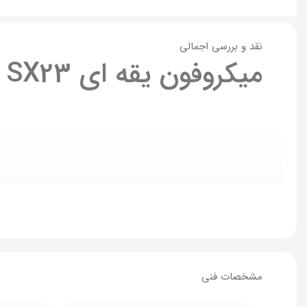
نقد و بررسی اجمالی
میکروفون یقه ای SX23 دو کاربره بیسیم
مشخصات فنی