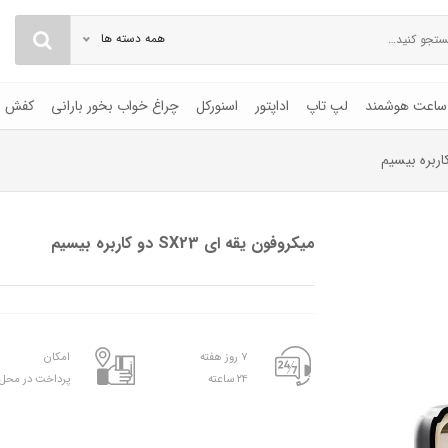
همه دسته ها
ساعت هوشمند
لپ تاپ
اداپتور
اسنورکل
چراغ خواب بخور بارانی
کفش
میکروفون یقه ای SX23 دو کاربره بیسیم
۷ روز هفته
امکان
۲۴ ساعته
پرداخت در محل