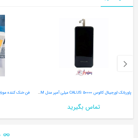
پاوربانک اورجینال کالوس CALUS 50000 میلی آمپر مدل CA-P502M
تماس بگیرید
ن