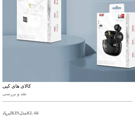
کالای های کپی
نقد و بررسی
ایرپادKINمدلKL-66