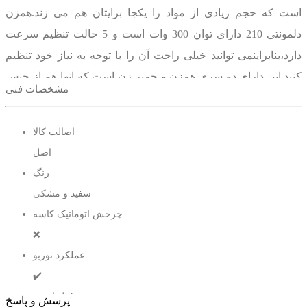
است که حجم زیادی از مواد را یکجا برایتان هم می زند.همزن
دلمونتی 210 دارای توان 300 وات است و 5 حالت تنظیم سرعت
دارد،بنابراینمی توانید خیلی راحت آن را با توجه به نیاز خود تنظیم
کنید.این دارای دو سری همزن و خمیر زن است که انها هم از جنس
مشخصات فنی
استیل ضد زنگ می باشند و کیفیت بسیار خوبی دارند.پایه ضد لغزش
یکی دیگر از ویژگی های این دستگاه است که سبب شده هنگام
اصالت کالا
استفاده به راحتی تکان نخورد.
اصل
رنگ
سفید و مشکی
انواع همزن برقی
چرخش اتوماتیک کاسه
❌
عملکرد توربو
✔️
سیستم قفل ایمنی
پرسش و پاسخ