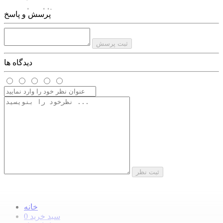
دسته قابل حمل
پرسش و پاسخ
ندارد
برند
ثبت پرسش
آسپور / ASPOR
دیدگاه ها
مدل
A396
ثبت نظر
خانه
سبد خرید
0