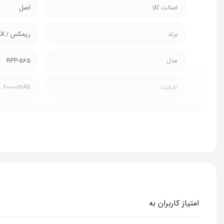
اصالت کالا
اصل
برند
ریمکس / REMAX
مدل
RPP-565
ظرفیت
60000mAh
توان وات
22.5w
صفحه دیجیتالی
دارد
چراغ LED
دارد
سایر توضیحات
داراي 2 خروجي USB دو خروجي PD
امتیاز کاربران به