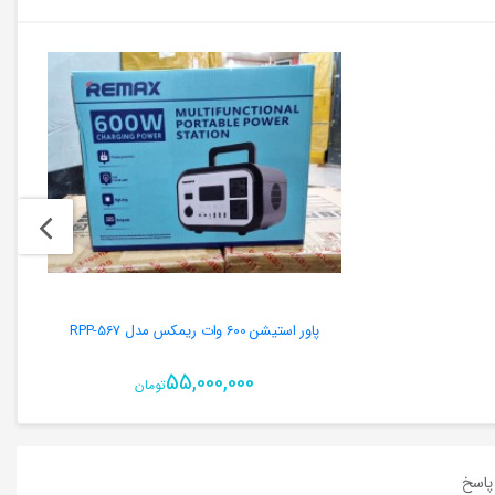
پاور استیشن 600 وات ریمکس مدل RPP-567
55,000,000
تومان
اسخ