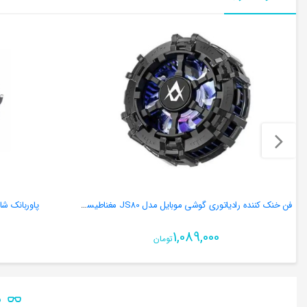
فن خنک کننده رادیاتوری گوشی موبایل مدل JS80 مغناطیسی و گیره دار
پاوربانک شارژر همراه 0
1,089,000
تومان
ن