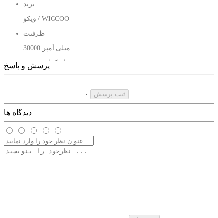
برند
ویکو / WICCOO
ظرفیت
30000 میلی آمپر
تعداد کابل سرخود
پرسش و پاسخ
4 عدد
قابلیت فست شارژ
ثبت پرسش
دارد
دیدگاه ها
مناسب برای
همه مدل گوشی ها